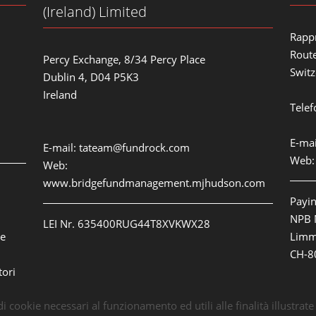
(Ireland) Limited
Rapp
Route
Percy Exchange, 8/34 Percy Place
Switz
Dublin 4, D04 P5K3
Ireland
Telef
E-mai
E-mail:
tateam@fundrock.com
Web
Web:
www.bridgefundmanagement.mjhudson.com
Payin
NPB 
LEI Nr. 635400RUG44T8XVKWX28
le
Limm
CH-8
tori
di cookie necessari al funzionamento ed utili alle finalità illustrat