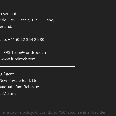
resentante
 de Cité-Ouest 2, 1196 Gland,
erland.
ono: +41 (0)22 354 25 30
l:
FRS-Team@fundrock.ch
:
www.fundrock.com
g Agent:
New Private Bank Ltd.
atquai 1/am Bellevue
022 Zürich
e nella cookie policy. Cliccando su “Ok” acconsenti all’uso dei