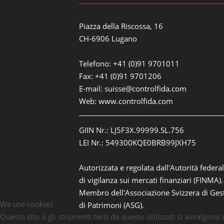
Piazza della Riscossa, 16
CH-6906 Lugano
Telefono: +41 (0)91 9701011
Fax: +41 (0)91 9701206
E-mail:
suisse@controlfida.com
Web:
www.controlfida.com
GIIN Nr.: LJ5F3X.99999.SL.756
LEI Nr.: 549300KQE0BRB99JXH75
Autorizzata e regolata dall'Autorità federa
di vigilanza sui mercati finanziari (FINMA).
Membro dell'Associazione Svizzera di Ges
We use cookies
di Patrimoni (ASG).
Questo sito o gli strumenti terzi da questo utilizzati si avvalgono 