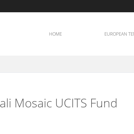
HOME
I FONDI
EUROPEAN TE
gali Mosaic UCITS Fund